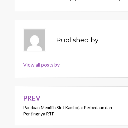
Published by
View all posts by
PREV
Navigasi
Panduan Memilih Slot Kamboja: Perbedaan dan
pos
Pentingnya RTP