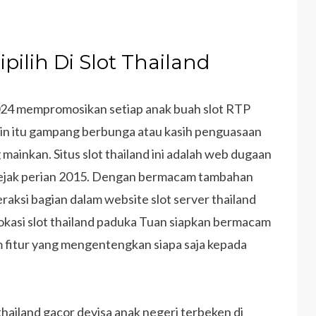
pilih Di Slot Thailand
024 mempromosikan setiap anak buah slot RTP
lain itu gampang berbunga atau kasih penguasaan
mainkan. Situs slot thailand ini adalah web dugaan
n sejak perian 2015. Dengan bermacam tambahan
raksi bagian dalam website slot server thailand
 lokasi slot thailand paduka Tuan siapkan bermacam
fitur yang mengentengkan siapa saja kepada
hailand gacor devisa anak negeri terbeken di