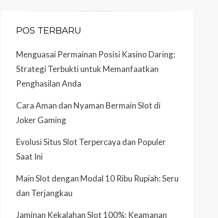
POS TERBARU
Menguasai Permainan Posisi Kasino Daring:
Strategi Terbukti untuk Memanfaatkan
Penghasilan Anda
Cara Aman dan Nyaman Bermain Slot di
Joker Gaming
Evolusi Situs Slot Terpercaya dan Populer
Saat Ini
Main Slot dengan Modal 10 Ribu Rupiah: Seru
dan Terjangkau
Jaminan Kekalahan Slot 100%: Keamanan