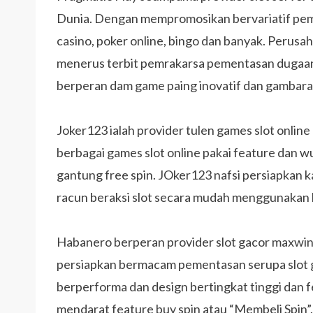
Dunia. Dengan mempromosikan bervariatif pemen
casino, poker online, bingo dan banyak. Perusah
menerus terbit pemrakarsa pementasan dugaan
berperan dam game paing inovatif dan gambara
Joker123 ialah provider tulen games slot online
berbagai games slot online pakai feature dan 
gantung free spin. JOker123 nafsi persiapkan
racun beraksi slot secara mudah menggunakan
Habanero berperan provider slot gacor maxwin y
persiapkan bermacam pementasan serupa slot ga
berperforma dan design bertingkat tinggi dan f
mendarat feature buy spin atau “Membeli Spin”.