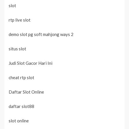
slot
rtp live slot
demo slot pg soft mahjong ways 2
situs slot
Judi Slot Gacor Hari Ini
cheat rtp slot
Daftar Slot Online
daftar slot88
slot online