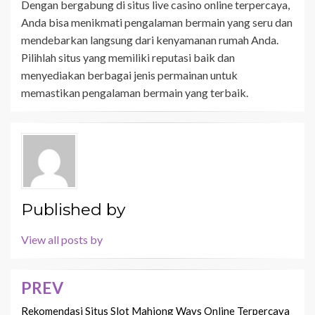
Dengan bergabung di situs live casino online terpercaya,
Anda bisa menikmati pengalaman bermain yang seru dan
mendebarkan langsung dari kenyamanan rumah Anda.
Pilihlah situs yang memiliki reputasi baik dan
menyediakan berbagai jenis permainan untuk
memastikan pengalaman bermain yang terbaik.
Published by
View all posts by
PREV
Navigasi
pos
Rekomendasi Situs Slot Mahjong Ways Online Terpercaya