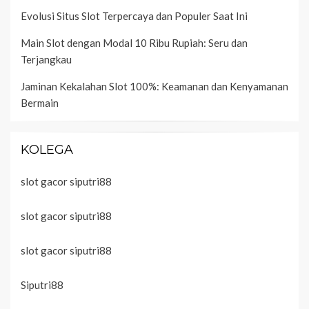
Evolusi Situs Slot Terpercaya dan Populer Saat Ini
Main Slot dengan Modal 10 Ribu Rupiah: Seru dan
Terjangkau
Jaminan Kekalahan Slot 100%: Keamanan dan Kenyamanan
Bermain
KOLEGA
slot gacor siputri88
slot gacor siputri88
slot gacor siputri88
Siputri88