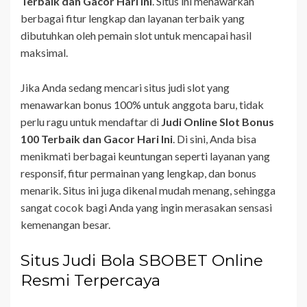
Terbaik dan Gacor Hari Ini
. Situs ini menawarkan
berbagai fitur lengkap dan layanan terbaik yang
dibutuhkan oleh pemain slot untuk mencapai hasil
maksimal.
Jika Anda sedang mencari situs judi slot yang
menawarkan bonus 100% untuk anggota baru, tidak
perlu ragu untuk mendaftar di
Judi Online Slot Bonus
100 Terbaik dan Gacor Hari Ini
. Di sini, Anda bisa
menikmati berbagai keuntungan seperti layanan yang
responsif, fitur permainan yang lengkap, dan bonus
menarik. Situs ini juga dikenal mudah menang, sehingga
sangat cocok bagi Anda yang ingin merasakan sensasi
kemenangan besar.
Situs Judi Bola SBOBET Online
Resmi Terpercaya