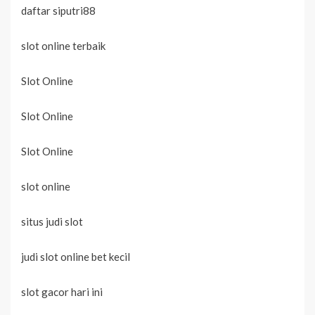
daftar siputri88
slot online terbaik
Slot Online
Slot Online
Slot Online
slot online
situs judi slot
judi slot online bet kecil
slot gacor hari ini